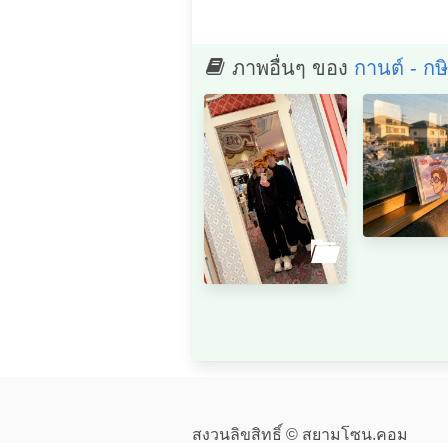
ภาพอื่นๆ ของ
กานต์ - กษ
สงวนลิขสิทธิ์ © สยามโซน.คอม