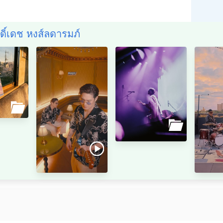
ิดิ์เดช หงส์ลดารมภ์