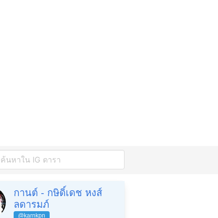
กานต์ - กษิดิ์เดช หงส์
ลดารมภ์
@karnkpn