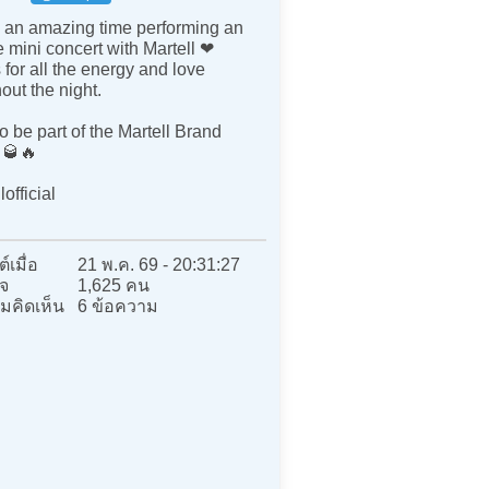
an amazing time performing an
e mini concert with Martell ❤️
for all the energy and love
out the night.
o be part of the Martell Brand
 🥃🔥
official
์เมื่อ
21 พ.ค. 69 - 20:31:27
จ
1,625 คน
มคิดเห็น
6 ข้อความ