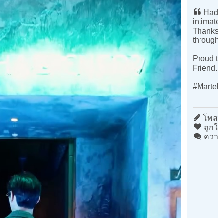
Had 
intimat
Thanks 
through
Proud t
Friend.
#Martell
โพสต
ถูกใ
ควา