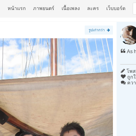
หน้าแรก
ภาพยนตร์
เนื้อเพลง
ละคร
เว็บบอร์ด
รูปเก่ากว่า
As h
โพสต
ถูกใ
ควา