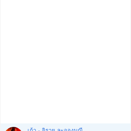
เก้า - จิรายุ ละอองมณี