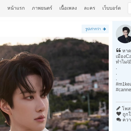
หน้าแรก
ภาพยนตร์
เนื้อเพลง
ละคร
เว็บบอร์ด
รูปเก่ากว่า
หาด
เมืองCa
ทำไม
.
.
.
#m1kea
#canne
โพสต
ถูกใ
ควา