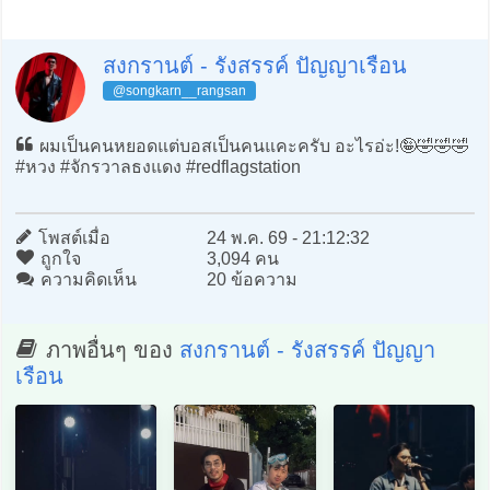
สงกรานต์ - รังสรรค์ ปัญญาเรือน
@songkarn__rangsan
ผมเป็นคนหยอดแต่บอสเป็นคนแคะครับ อะไรอ่ะ!🤪🤣🤣🤣
#หวง #จักรวาลธงแดง #redflagstation
โพสต์เมื่อ
24 พ.ค. 69 - 21:12:32
ถูกใจ
3,094 คน
ความคิดเห็น
20 ข้อความ
ภาพอื่นๆ ของ
สงกรานต์ - รังสรรค์ ปัญญา
เรือน