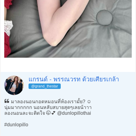
แกรนด์ - พรรณวรท ด้วยเศียรเกล้า
@grand_thestar
มาลองนอนกอดหมอนที่ห้องเรามั้ย? ☺️
นุ่มมากกกกก นอนหลับสบายสุดๆเลยน้าาา
ลองนอนละจะติดใจ 🤭💕 @dunlopillothai
#dunlopillo