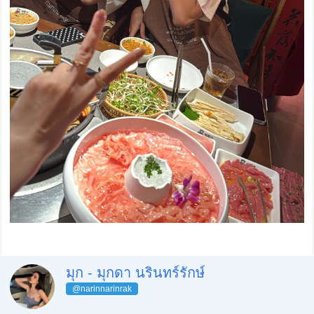
มุก - มุกดา นรินทร์รักษ์
@narinnarinrak