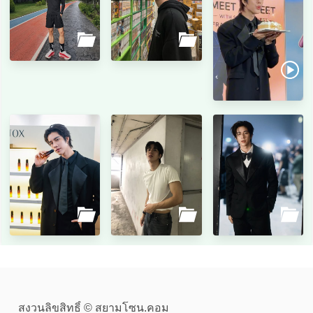
สงวนลิขสิทธิ์ © สยามโซน.คอม