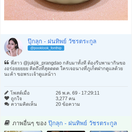
ปุ๊กลุก - ฝนทิพย์ วัชรตระกูล
@pooklook_fonthip
พี่สาว @jukjik_prangdao กลับมาทั้งที ต้องรีบพามากินขอ
งอร่อยยยยย คิดถึงที่สุดดดด ใครเจอนางที่ภูเก็ตฝากดูแลด้วย
นะค้า ขอพระเจ้าดูแลน้าา
โพสต์เมื่อ
26 พ.ค. 69 - 17:29:11
ถูกใจ
3,277 คน
ความคิดเห็น
20 ข้อความ
ภาพอื่นๆ ของ
ปุ๊กลุก - ฝนทิพย์ วัชรตระกูล