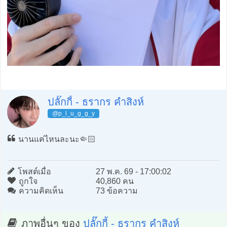
ปลั๊กกี้ - ธรากร คำสิงห์
@p_l_u_g_g_y
นานแค่ไหนละนะ🤏🏻
โพสต์เมื่อ
27 พ.ค. 69 - 17:00:02
ถูกใจ
40,860 คน
ความคิดเห็น
73 ข้อความ
ภาพอื่นๆ ของ
ปลั๊กกี้ - ธรากร คำสิงห์