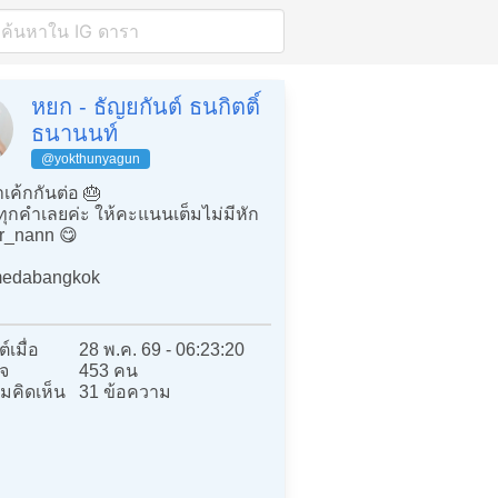
หยก - ธัญยกันต์ ธนกิตติ์
ธนานนท์
@yokthunyagun
าเค้กกันต่อ 🎂
ทุกคำเลยค่ะ ให้คะแนนเต็มไม่มีหัก
r_nann 😋
edabangkok
์เมื่อ
28 พ.ค. 69 - 06:23:20
จ
453 คน
มคิดเห็น
31 ข้อความ