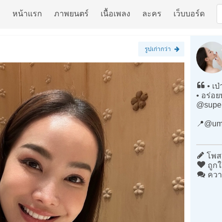
หน้าแรก
ภาพยนตร์
เนื้อเพลง
ละคร
เว็บบอร์ด
รูปเก่ากว่า
• เป่
• อร่อย
@supe
📍@um
โพสต
ถูกใ
ควา