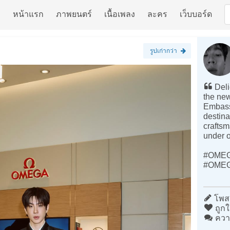
หน้าแรก
ภาพยนตร์
เนื้อเพลง
ละคร
เว็บบอร์ด
รูปเก่ากว่า
Deli
the ne
Embassy
destina
craftsm
under o
#OMEG
#OMEG
โพสต
ถูกใ
ควา