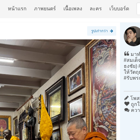
หน้าแรก
ภาพยนตร์
เนื้อเพลง
ละคร
เว็บบอร์ด
รูปเก่ากว่า
มาท
#สมเด็
ธงชัย)
ให้วัตถ
#รับพร
โพสต
ถูกใ
ควา