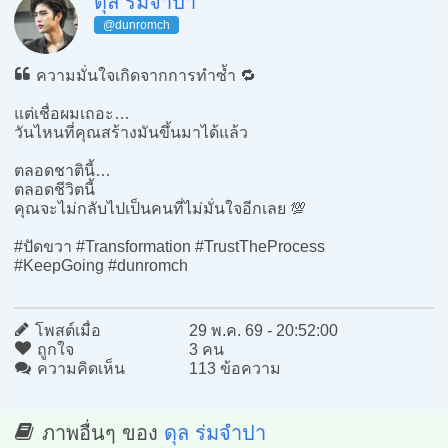
ดุล ร่มจำปา
@dunromch
ความมั่นใจเกิดจากการทำซ้ำ 🔁
แต่เชื่อผมเถอะ…
วันไหนที่คุณสร้างมันขึ้นมาได้แล้ว
ตลอดชาตินี้…
ตลอดชีวิตนี้
คุณจะไม่กลับไปเป็นคนที่ไม่มั่นใจอีกเลย 💯
#ปัดขวา #Transformation #TrustTheProcess
#KeepGoing #dunromch
โพสต์เมื่อ
29 พ.ค. 69 - 20:52:00
ถูกใจ
3 คน
ความคิดเห็น
113 ข้อความ
ภาพอื่นๆ ของ
ดุล ร่มจำปา