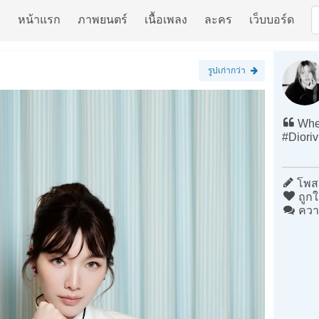
หน้าแรก
ภาพยนตร์
เนื้อเพลง
ละคร
เว็บบอร์ด
รูปเก่ากว่า
Wher
#Dioriv
โพสต
ถูกใ
ควา