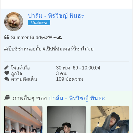
ปาล์ม - พีรวิชญ์ พินธะ
@palmww
Summer Buddy🐶💙☀️🌊
#เป๊ปซี่ซ่าหน่อยมั้ย #เป๊ปซี่ซัมเมอร์นี้ซ่าไม่จบ
โพสต์เมื่อ
30 พ.ค. 69 - 10:00:04
ถูกใจ
3 คน
ความคิดเห็น
109 ข้อความ
ภาพอื่นๆ ของ
ปาล์ม - พีรวิชญ์ พินธะ