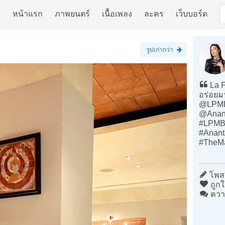
หน้าแรก
ภาพยนตร์
เนื้อเพลง
ละคร
เว็บบอร์ด
รูปเก่ากว่า
La P
อร่อยม
@LPMB
@Anan
#LPMB
#Anant
#TheM
โพสต
ถูกใ
ควา