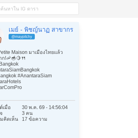
เมย์ - พิชญ์นาฏ สาขากร
@maypitchy
etite Maison มาเมืองไทยแล้ว
าก!🦐🥣🍋🍴
angkok
taraSiamBangkok
angkok #AnantaraSiam
araHotels
arComPro
์เมื่อ
30 พ.ค. 69 - 14:56:04
จ
3 คน
มคิดเห็น
17 ข้อความ