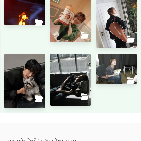
สงวนลิขสิทธิ์ © สยามโซน.คอม