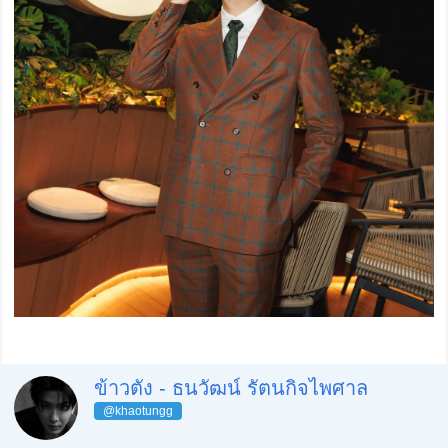
ข้าวตัง - ธนวัฒน์ รัตนกิจไพศาล
@khaotungg