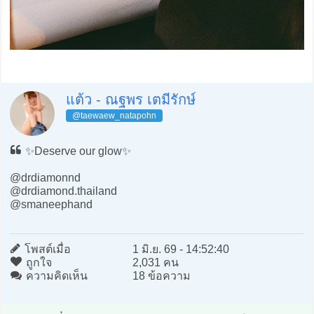
แต้ว - ณฐพร เตมีรักษ์
@taewaew_natapohn
✨Deserve our glow✨
@drdiamonnd
@drdiamond.thailand
@smaneephand
โพสต์เมื่อ
1 มิ.ย. 69 - 14:52:40
ถูกใจ
2,031 คน
ความคิดเห็น
18 ข้อความ