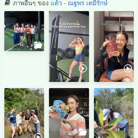
ภาพอื่นๆ ของ
แต้ว - ณฐพร เตมีรักษ์