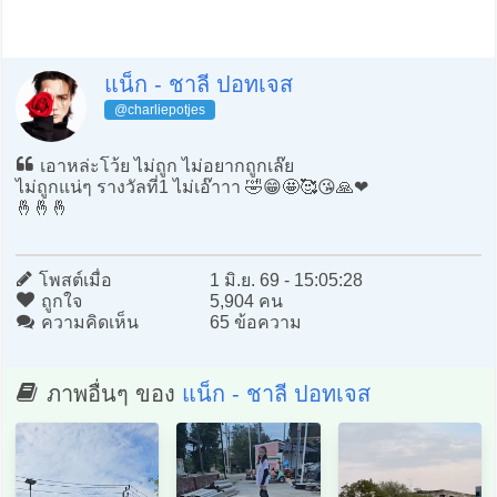
แน็ก - ชาลี ปอทเจส
@charliepotjes
เอาหล่ะโว้ย ไม่ถูก ไม่อยากถูกเล๊ย
ไม่ถูกแน่ๆ รางวัลที่1 ไม่เอ๊าาา 🤣😁🤩🥰😘🙏❤️
🤞🤞🤞
โพสต์เมื่อ
1 มิ.ย. 69 - 15:05:28
ถูกใจ
5,904 คน
ความคิดเห็น
65 ข้อความ
ภาพอื่นๆ ของ
แน็ก - ชาลี ปอทเจส