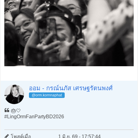
ออม - กรณ์นภัส เศรษฐรัตนพงศ์
@orm.kornnaphat
🎂🤍
#LingOrmFanPartyBD2026
โพสต์เมื่อ
1 มิ.ย. 69 - 17:57:44