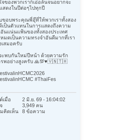
ใจของพวกเราก็เอ่อล้นจนอยากจะ
แสดงในปีต่อๆไปทุกปี
อบพระคุณพี่อุ๊ที่ให้พวกเราทั้งสอง
ได้เป็นตัวแทนในการแสดงถึงความ
ธ์อันแน่นแฟ้นของทั้งสองประเทศ
ั้งหมดเป็นความทรงจำอันดีมากที่เรา
ึงเสมอครับ
จะพบกันใหม่ปีหน้า ด้วยความรัก
รพอย่างสูงครับ 🙏💯♥️🇻🇳🇹🇭
estivalinHCMC2026
estivalinHCMC #ThaiFes
์เมื่อ
2 มิ.ย. 69 - 16:04:02
จ
3,949 คน
มคิดเห็น
8 ข้อความ