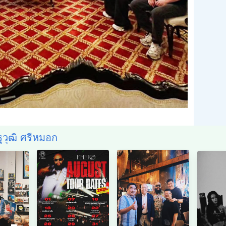
ฐวุฒิ ศรีหมอก