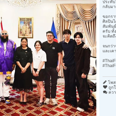
ประทับ
กลับมา
ขอกราบข
ศิลปิน
สัมพัน
ครับ ท
จะคิดถ
จนกว่า
และเคา
#ThaiF
#ThaiF
โพสต
ถูกใ
ควา