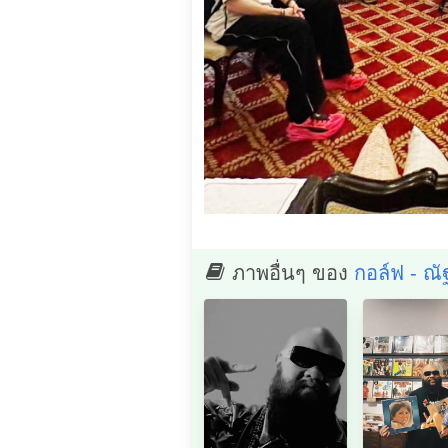
ภาพอื่นๆ ของ
กอล์ฟ - ณั