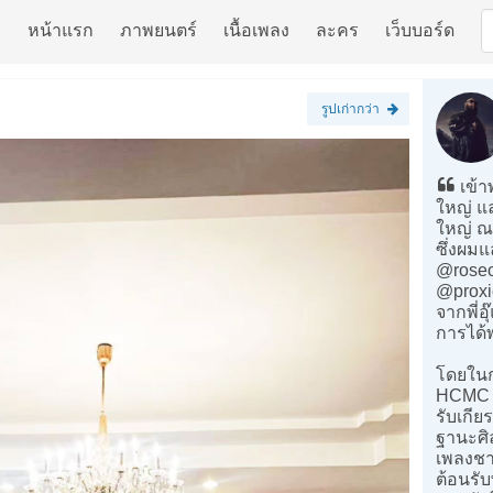
หน้าแรก
ภาพยนตร์
เนื้อเพลง
ละคร
เว็บบอร์ด
รูปเก่ากว่า
เข้าพ
ใหญ่ แ
ใหญ่ ณ
ซึ่งผมแล
@roseo
@proxie
จากพี่
การได้
โดยในก
HCMC 20
รับเกีย
ฐานะศิล
เพลงชา
ต้อนรั