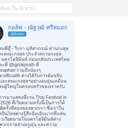
กอล์ฟ - ณัฐวุฒิ ศรีหมอก
@ftodah
บพี่อุ๊ - วีรกา มุทิตาภรณ์ ท่านกงสุล
ละคณะกงสุล ประจำสถานกงสุล
 นครโฮจิมินห์ ก่อนกลับประเทศไทย
ะพี่ @ignitejirath พี่
raphan รวมถึงน้องๆ
.officialth ต่างได้รับการต้อนรับ
อุ๊และคณะกงสุลฯอย่างอบอุ่นเหมือน
พบผู้ใหญ่ในครอบครัวของเราครับ
ารมาแสดงที่งาน Thai Festival in
26 ที่เวียดนามครั้งนี้เป็นการได้
รติครั้งที่สองของพวกเรา ซึ่งเราใน
ปินไทยต่างรู้สึกอิ่มเอิบมากที่แฟน
วเวียดนามในนครโฮจิมินห์ต่าง
บพวกเราอย่างอบอุ่น และความ