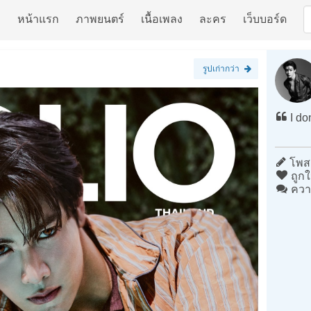
หน้าแรก
ภาพยนตร์
เนื้อเพลง
ละคร
เว็บบอร์ด
รูปเก่ากว่า
I do
โพสต
ถูกใ
ควา