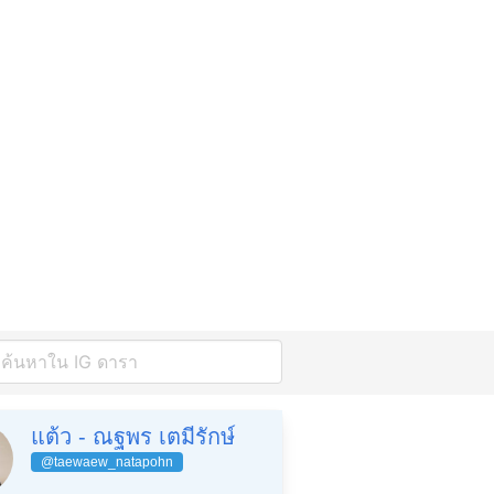
แต้ว - ณฐพร เตมีรักษ์
@taewaew_natapohn