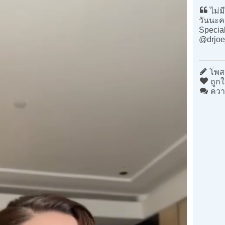
ไม่ม
วันนะค
Specia
@drjoe
โพสต
ถูกใ
ควา