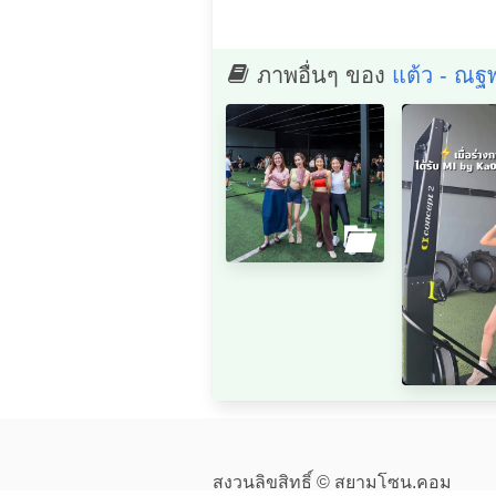
ภาพอื่นๆ ของ
แต้ว - ณฐพ
สงวนลิขสิทธิ์ © สยามโซน.คอม