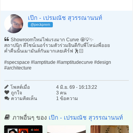
เป๊ก - เปรมณัช สุวรรณานนท์
@peckprem
Showroomใหม่ไฟแรงมาก Curve 🤩💡✨
สถาปนิก ดีไซน์เนอร์รวมตัวร่วมยินดีกับพี่โหน่งพี่ออย
ค่ำคืนนั้นเมามันส์กันมากเลยเคิร์ฟ 🕺🏻
#specspace #lamptitude #lamptitudecurve #design
#architecture
โพสต์เมื่อ
4 มิ.ย. 69 - 16:13:22
ถูกใจ
3 คน
ความคิดเห็น
1 ข้อความ
ภาพอื่นๆ ของ
เป๊ก - เปรมณัช สุวรรณานนท์