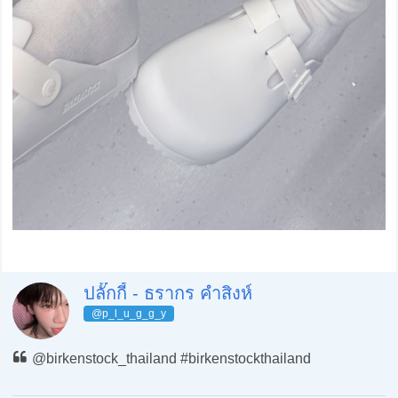
ปลั๊กกี้ - ธรากร คำสิงห์
@p_l_u_g_g_y
@birkenstock_thailand #birkenstockthailand