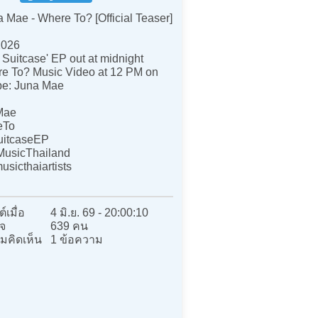
 Mae - Where To? [Official Teaser]
2026
 Suitcase' EP out at midnight
re To? Music Video at 12 PM on
e: Juna Mae
Mae
eTo
itcaseEP
usicThailand
sicthaiartists
์เมื่อ
4 มิ.ย. 69 - 20:00:10
จ
639 คน
มคิดเห็น
1 ข้อความ