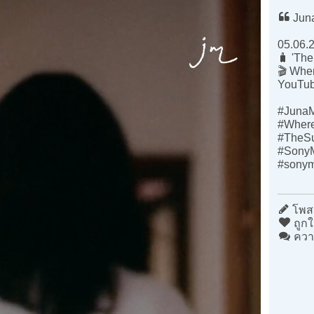
Juna
05.06.
🧳 'The
🎬 Whe
YouTub
#Juna
#Wher
#TheSu
#SonyM
#sonymu
โพสต
ถูกใ
ควา