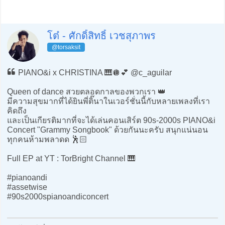
โต๋ - ศักดิ์สิทธิ์ เวชสุภาพร
@torsaksit
PIANO&i x CHRISTINA 🎹🪩💕 @c_aguilar
Queen of dance สวยตลอดกาลของพวกเรา 👑
มีความสุขมากที่ได้ยินพี่ติ๊นาในเวอร์ชั่นนี้กับหลายเพลงที่เรา
คิดถึง
และเป็นเกียรติมากที่จะได้เล่นคอนเสิร์ต 90s-2000s PIANO&i
Concert "Grammy Songbook" ด้วยกันนะครับ สนุกแน่นอน
ทุกคนห้ามพลาดด 🕺🏻
Full EP at YT : TorBright Channel 🎹
#pianoandi
#assetwise
#90s2000spianoandiconcert