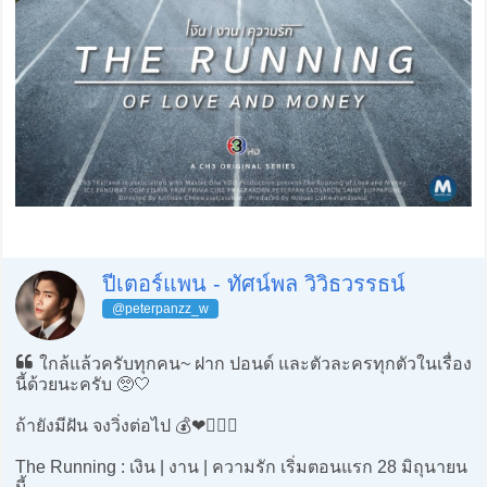
ปีเตอร์แพน - ทัศน์พล วิวิธวรรธน์
@peterpanzz_w
ใกล้แล้วครับทุกคน~ ฝาก ปอนด์ และตัวละครทุกตัวในเรื่อง
นี้ด้วยนะครับ 🥺🤍
ถ้ายังมีฝัน จงวิ่งต่อไป 💰❤️🏃🏻‍♂️
The Running : เงิน | งาน | ความรัก เริ่มตอนแรก 28 มิถุนายน