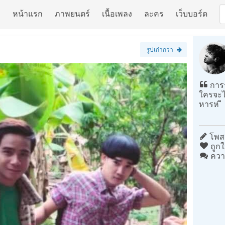
หน้าแรก
ภาพยนตร์
เนื้อเพลง
ละคร
เว็บบอร์ด
รูปเก่ากว่า
การร
ใครจะไป
หารห ี
โพสต
ถูกใ
ควา