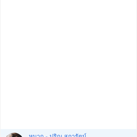
หมาก - ปริญ สุภารัตน์