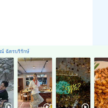
์ ฉัตรบริรักษ์