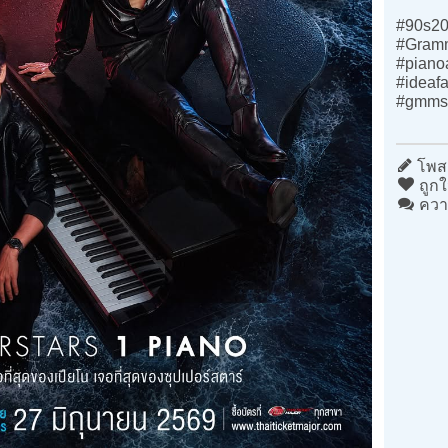
#90s20
#Gram
#piano
#ideafa
#gmms
โพสต
ถูกใ
ควา