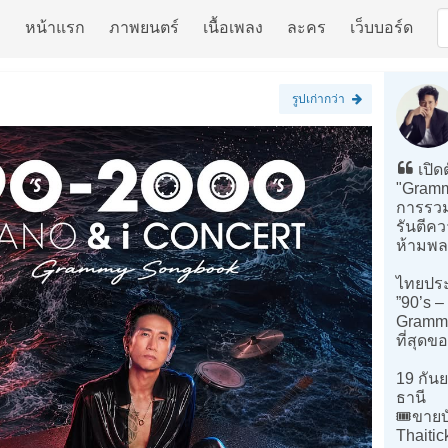
หน้าแรก
ภาพยนตร์
เนื้อเพลง
ละคร
เว็บบอร์ด
รูปเก่ากว่า
เปิด
"Gram
การรวมต
รันตีคว
ห้ามพล
ไทยประ
”90’s 
Grammy
ที่สุดข
19 กันย
ธานี
🎟️ขายบ
Thaitic