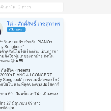
โต๋ - ศักดิ์สิทธิ์ เวชสุภาพร
@torsaksit
ตัวกันครบแล้ว สำหรับ PIANO&i
my Songbook"
ัวครั้งนี้ไม่ใช่เรื่องง่าย เป็นการกา
ามตั้งใจ ทุ่มเทของทุกฝ่าย ดังนั้น
าดดด 😉🔥🎹
กันชีวิต Presents
– 2000’s PIANO & i CONCERT
 Songbook“ การรวมที่สุดของโชว์
องเปียโน และที่สุดของซุปเปอร์สตาร์
ายน 69 | อิมแพ็ค อารีน่า เมืองทอง
ัตร 27 มิถุนายน 69 ทาง
ketMajor