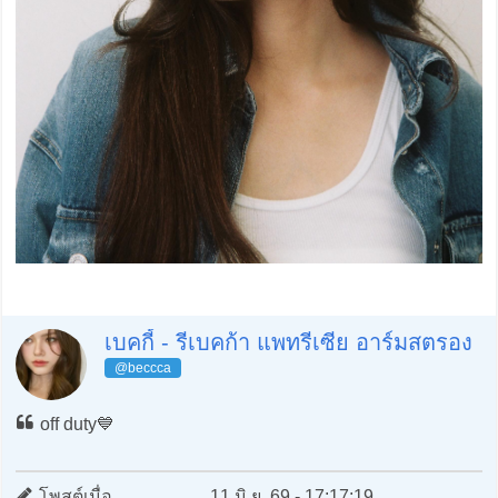
เบคกี้ - รีเบคก้า แพทรีเซีย อาร์มสตรอง
@beccca
off duty💙
โพสต์เมื่อ
11 มิ.ย. 69 - 17:17:19