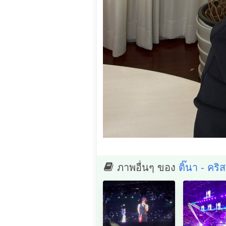
ภาพอื่นๆ ของ
ติ๊นา - คริส