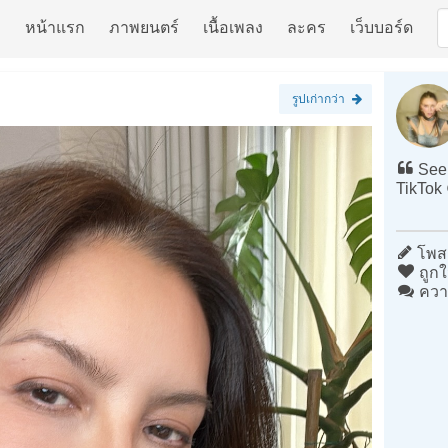
หน้าแรก
ภาพยนตร์
เนื้อเพลง
ละคร
เว็บบอร์ด
รูปเก่ากว่า
See 
TikTok 
โพสต
ถูกใ
ควา