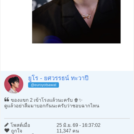
ยูโร - ยศวรรธน์ ทะวาปี
@euroyotsawat
ของแขก 2 เข้าโรงแล้วนะครับ 🍿✨
ดูแล้วอย่าลืมมาบอกกันนะครับว่าชอบฉากไหน
โพสต์เมื่อ
25 มิ.ย. 69 - 16:37:02
ถูกใจ
11,347 คน