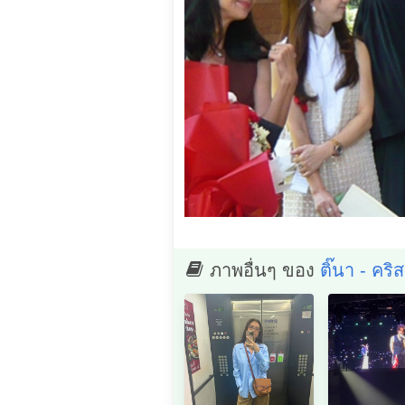
ภาพอื่นๆ ของ
ติ๊นา - คริส