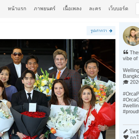
หน้าแรก
ภาพยนตร์
เนื้อเพลง
ละคร
เว็บบอร์ด
รูปเก่ากว่า
Thes
vibe of
Welling
Bangk
🎓 202
#OrcaP
#OrcaG
#welli
#proudt
โพสต
ถูกใ