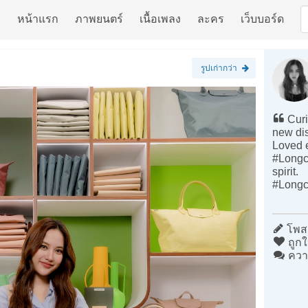
หน้าแรก
ภาพยนตร์
เนื้อเพลง
ละคร
เว็บบอร์ด
รูปเก่ากว่า
Curi
new di
Loved e
#Longc
spirit.
#Long
โพสต
ถูกใ
ควา