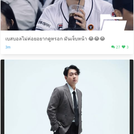
เบสบอลไม่ค่อยอยากดูหรอก มันเจ็บหน้า 😂😂😂
3m
27
3