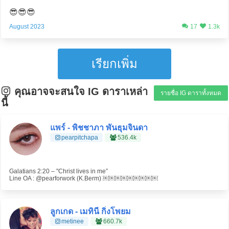
😎😎😎
August 2023
17
1.3k
เรียกเพิ่ม
คุณอาจจะสนใจ IG ดาราเหล่า
รายชื่อ IG ดาราทั้งหมด
นี้
แพร์ - พิชชาภา พันธุมจินดา
pearpitchapa
536.4k
Galatians 2:20 – "Christ lives in me”
Line OA : @pearforwork (K.Berm) ￼￼￼￼￼￼￼￼￼
ลูกเกด - เมทินี กิ่งโพยม
metinee
660.7k