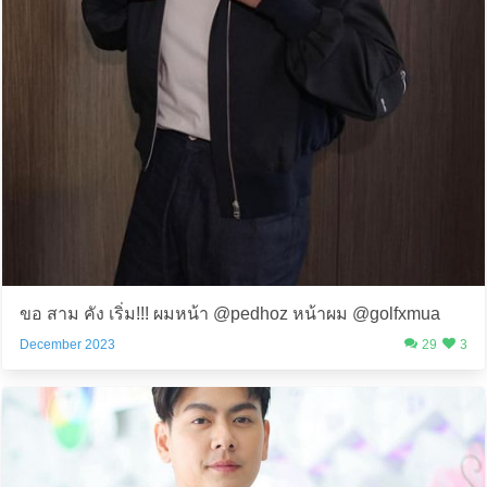
ขอ สาม คัง เริ่ม!!! ผมหน้า @pedhoz หน้าผม @golfxmua
December 2023
29
3