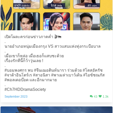
เปิดโผละครก่อนข่าวภาคค่ำ 🎬🐃
.
นายอำเภอหนุ่มเมืองกรุง VS สาวแสบแห่งทุ่งกระบือบาล
.
เมื่อเขาก็หล่อ เมื่อเธอก็แสบซะด้วย
เรื่องรักทีนี้ก็ว้าวุ่นเลย !
.
#บอมพงศกร พบ #จีนเฌอตินท์นารา ร่วมด้วย #โตสอัครัช
#จาด้าอินโตร์เร #สาอนิสา #พาเมล่าเบาว์เด้น #ไอซ์ชณภัส
#พอลเดอบ๊อด และอีกมากมาย
.
#Ch7HDDramaSociety
September 2023
43
1.3k