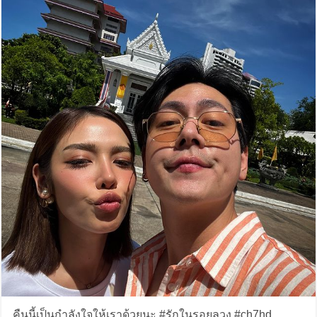
คืนนี้เป็นกำลังใจให้เราด้วยนะ #รักในรอยลวง #ch7hd