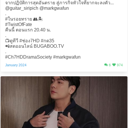
จากปฏิบัติการสุดอันตราย สู่ภารกิจหัวใจที่ยากจะลงตัว...
@guitar_siripich @markgwafun
.
#ในรอยทราย 👥🏝️
#TwistOfFate
คืนนี้ ตอนแรก 20.40 น.
.
📺ดูทีวี #ช่อง7HD #กด35
📲สดออนไลน์ BUGABOO.TV
.
#Ch7HDDramaSociety #markgwafun
January 2024
6
974