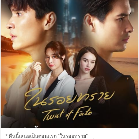
* คืนนี้เสนอเป็นตอนเเรก “ในรอยทราย”