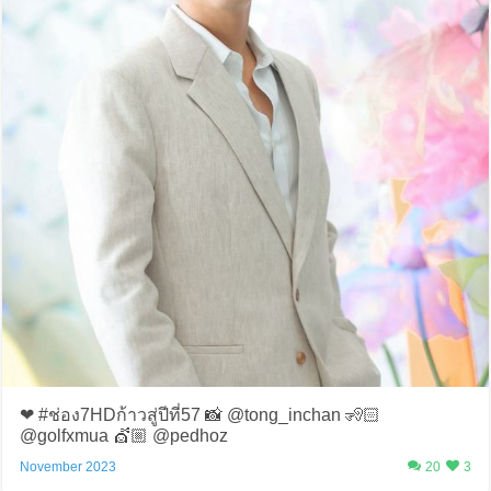
❤️ #ช่อง7HDก้าวสู่ปีที่57 📸 @tong_inchan 🧏🏻
@golfxmua 💇🏼 @pedhoz
November 2023
20
3