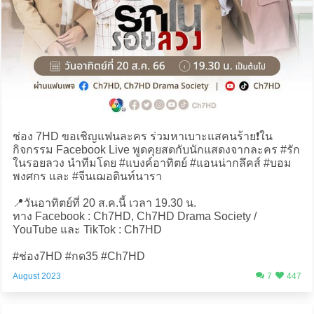
ช่อง 7HD ขอเชิญแฟนละคร ร่วมหาเบาะแสคนร้าย❗ใน
กิจกรรม Facebook Live พูดคุยสดกับนักแสดงจากละคร #รัก
ในรอยลวง นำทีมโดย #แบงค์อาทิตย์ #แอนน่ากลึคส์ #บอม
พงศกร และ #จีนเฌอตินท์นารา
📍วันอาทิตย์ที่ 20 ส.ค.นี้ เวลา 19.30 น.
ทาง Facebook : Ch7HD, Ch7HD Drama Society /
YouTube และ TikTok : Ch7HD
#ช่อง7HD #กด35 #Ch7HD
August 2023
7
447