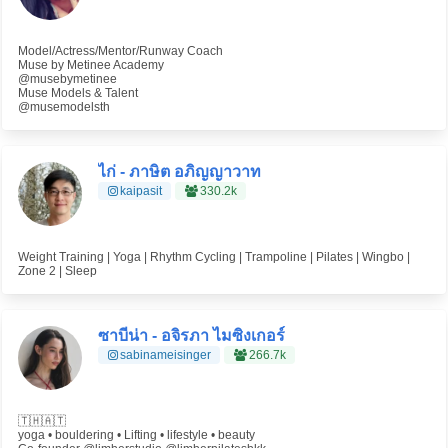
Model/Actress/Mentor/Runway Coach
Muse by Metinee Academy
@musebymetinee
Muse Models & Talent
@musemodelsth
ไก่ - ภาษิต อภิญญาวาท
kaipasit
330.2k
Weight Training | Yoga | Rhythm Cycling | Trampoline | Pilates | Wingbo |
Zone 2 | Sleep
ซาบีน่า - อจิรภา ไมซิงเกอร์
sabinameisinger
266.7k
🇹🇭🇦🇹
yoga • bouldering • Lifting • lifestyle • beauty