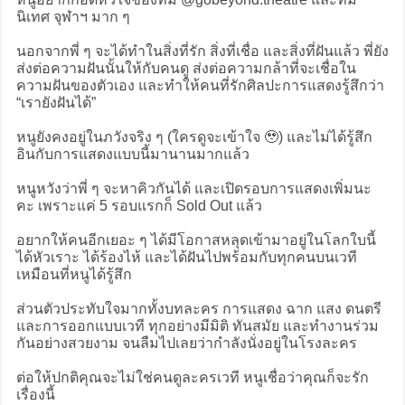
นิเทศ จุฬาฯ มาก ๆ
นอกจากพี่ ๆ จะได้ทำในสิ่งที่รัก สิ่งที่เชื่อ และสิ่งที่ฝันแล้ว พี่ยัง
ส่งต่อความฝันนั้นให้กับคนดู ส่งต่อความกล้าที่จะเชื่อใน
ความฝันของตัวเอง และทำให้คนที่รักศิลปะการแสดงรู้สึกว่า
“เรายังฝันได้”
หนูยังคงอยู่ในภวังจริง ๆ (ใครดูจะเข้าใจ 🥹) และไม่ได้รู้สึก
อินกับการแสดงแบบนี้มานานมากแล้ว
หนูหวังว่าพี่ ๆ จะหาคิวกันได้ และเปิดรอบการแสดงเพิ่มนะ
คะ เพราะแค่ 5 รอบแรกก็ Sold Out แล้ว
อยากให้คนอีกเยอะ ๆ ได้มีโอกาสหลุดเข้ามาอยู่ในโลกใบนี้
ได้หัวเราะ ได้ร้องไห้ และได้ฝันไปพร้อมกับทุกคนบนเวที
เหมือนที่หนูได้รู้สึก
ส่วนตัวประทับใจมากทั้งบทละคร การแสดง ฉาก แสง ดนตรี
และการออกแบบเวที ทุกอย่างมีมิติ ทันสมัย และทำงานร่วม
กันอย่างสวยงาม จนลืมไปเลยว่ากำลังนั่งอยู่ในโรงละคร
ต่อให้ปกติคุณจะไม่ใช่คนดูละครเวที หนูเชื่อว่าคุณก็จะรัก
เรื่องนี้