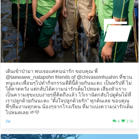
เดินเข้าป่ามา พบเจอแค่คนน่ารัก ขอบคุณ พี่
@taewaew_natapohn friends of @chivasomhuahin ที่ชวน
หนูและเพื่อนๆไปทำกิจกรรมดีดีนี้ด้วยกันนะคะ เป็นทริปที่ ไม่
ได้คาดหวัง แต่กลับได้ความน่ารักเต็มไปหมด เสียงหัวเราะ
เป็นความสุขแบบง่ายๆที่คิดถึงแล้ว ไว้เรานัดกลับไปดูต้นไม้ที่
เราปลูกด้วยกันนะคะ “ตั้งใจปลูกด้วยรัก” ทุกต้นเลย ขอบคุณ
พี่ๆทีมงานทุกคน น้องๆจากโรงเรียน ที่มาแบ่งความน่ารักเต็ม
ไปหมดเลย 🌱💛
2w
4
2.5k