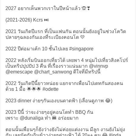
2027 อยากเห็นพวกเราในปีหน้าแล้ว 🙊❣️
(2021-2026) Kcrs ⏭️
2021 วันเกิดปีแรก ที่เป็นแฟนกัน ตอนนั้นยังอยู่ในช่วงโควิด
ปลายๆฉลองกันเองที่ระเบียงคอนโด 💛
2022 ปีต่อมาเค้ก 10 ชั้นไปเลย #singapore
2022 หลังเริ่มบินออกเที่ยวได้ เลยพา 4 หนุ่มไปเที่ยวสิงคโปร์
เป็นทริปปุปปัป 3 คืน ที่เรื่องราวแน่นมาก @vinnvp
@emescape @chart_sanwong ดีใจที่มีทริปนี้
2022 วันเกิดปีนี้ยาวหน่อย แยกจากเพื่อนไปเดทกันสองคน
ด้วย 1 มื้อ 🌟🌟🌟 #odette
2023 dinner ง่ายๆกันเองบนดาดฟ้า (เลื่อนดูภาพ 😂)
2023 ปีนี้ ว่าจะง่ายๆอยู่คอนโดทำ BBQ กัน
เพราะ @dunaliga ทำ 🍔 อร่อยมาก
ตอนนั้นเพื่อนๆก็ยังว่างยังไม่ค่อยแต่งงาน มีลูก งานยังไม่ยุ่ง
กัน เลยนัดกันกินข้าวง่ายๆด่านฟ้า ได้ 20++ คน 😂 #inda