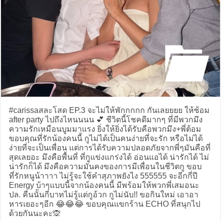
#carissaสละโสด EP.3 จะไม่ให้พักกกกก กันเลยยยย ให้ซ้อม
after party ไปถึงไหนนนน 💕 ชีวิตนี้โชคดีมากๆ ที่มีพวกมึง
ความรักเหมือนบูมมาแรง ยิ่งให้ยิ่งได้รับคือพวกมึง+พี่ต้อม
ขอบคุณที่รักน้องคนนี้ กูไม่ได้เป็นคนง่ายที่จะรัก หรือไม่ได้
ง่ายที่จะเป็นเพื่อน แต่การได้รับความปลอดภัยจากพี่ๆมันคือที่
สุดเลยอะ มึงคือพื้นที่ ที่กูแข่งแกร่งได้ อ่อนแอได้ น่ารักได้ ไม่
น่ารักก็ได้ มึงคือความมั่นคงของการมีเพื่อนในชีวิตกู ขอบ
ที่รักหนูน้าาาา ไม่รู้จะใช้คำสุภาพยังไง 555555 จะอีกกี่ปี
Energy บ้าๆแบบนี้จากน้องคนนี้ มีพร้อมให้พวกพี่เสมอนะ
ปล. คืนนั้นกี่บาทไม่รู้แต่กูอ้วก กูไม่นับ!! ขอกินใหม่ เอาอา
หารเยอะๆอีก 😂😂😂 ขอบคุณแขกร้าน ECHO ที่สนุกไป
ด้วยกันนะคะ🙊