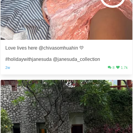
Love lives here @chivasomhuahin 💛
#holidaywithjanesuda @janesuda_collection
2w
8
1.7k