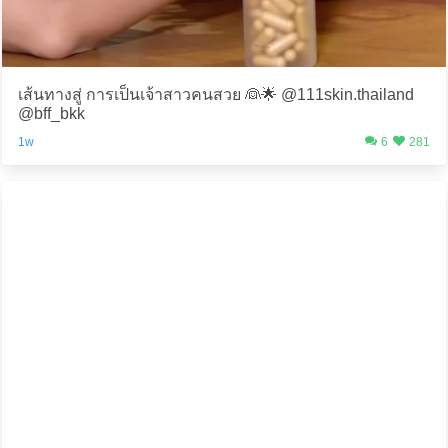
เส้นทางสู่ การเป็นเจ้าสาวคนสวย 👰🌟 @111skin.thailand
@bff_bkk
1w
6
281