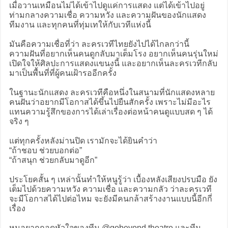
เมื่อวานเหมือนไม่ได้เข้าไปดูแค่การแสดง แต่ได้เข้าไปอยู่
ท่ามกลางความเชื่อ ความหวัง และความฝันของนักแสดง
ทีมงาน และทุกคนที่ทุ่มเทให้กับเวทีแห่งนี้
มันคือความเชื่อที่ว่า ละครเวทีไทยยังไปได้ไกลกว่านี้
ความฝันที่อยากเห็นคนดูกลับมาเต็มโรง อยากเห็นคนรุ่นใหม่
เปิดใจให้ศิลปะการแสดงแขนงนี้ และอยากเห็นละครเวทีกลับ
มาเป็นพื้นที่ที่ผู้คนเฝ้ารออีกครั้ง
ในฐานะนักแสดง ละครเวทีคือหนึ่งในสนามที่นักแสดงหลาย
คนฝันว่าอยากมีโอกาสได้ขึ้นไปยืนสักครั้ง เพราะไม่มีอะไร
แทนความรู้สึกของการได้เล่าเรื่องต่อหน้าคนดูแบบสด ๆ ได้
จริง ๆ
แต่ทุกครั้งหลังม่านปิด เรามักจะได้ยินคำว่า
“ถ้าชอบ ช่วยบอกต่อ”
“ถ้าสนุก ช่วยกลับมาดูอีก”
ประโยคสั้น ๆ เหล่านั้นทำให้หนูรู้ว่า เบื้องหลังเสียงปรบมือ ยัง
เต็มไปด้วยความหวัง ความเชื่อ และความกลัว ว่าละครเวที
จะมีโอกาสได้ไปต่อไหม จะยังมีคนกล้าสร้างงานแบบนี้อีกกี่
เรื่อง
หนูอยากกอดหัวใจของทีม @gobeyond.theatre และทีม