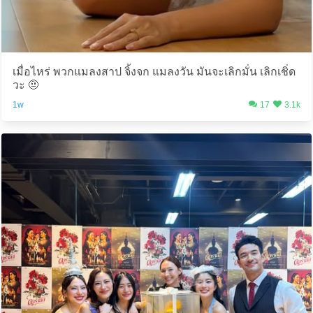
เมื่อไหร่ พวกแมลงสาป จิ้งจก แมลงวัน มันจะเลิกมั่น เลิกเชิ่ด
วะ 🤨
1w
17
3.1k