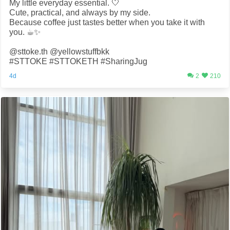
My little everyday essential. 🤍
Cute, practical, and always by my side.
Because coffee just tastes better when you take it with
you. ☕️✨
@sttoke.th @yellowstuffbkk
#STTOKE #STTOKETH #SharingJug
4d
2
210