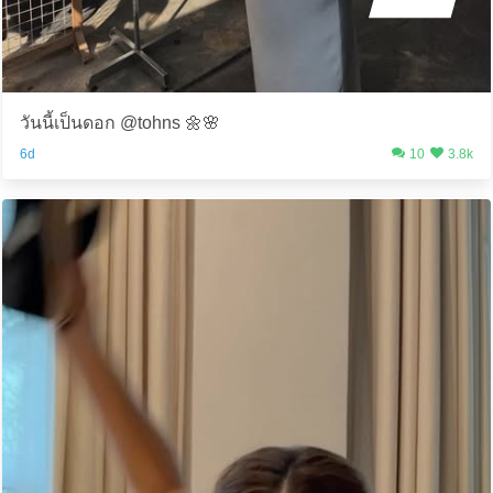
วันนี้เป็นดอก @tohns 🌼🌸
6d
10
3.8k