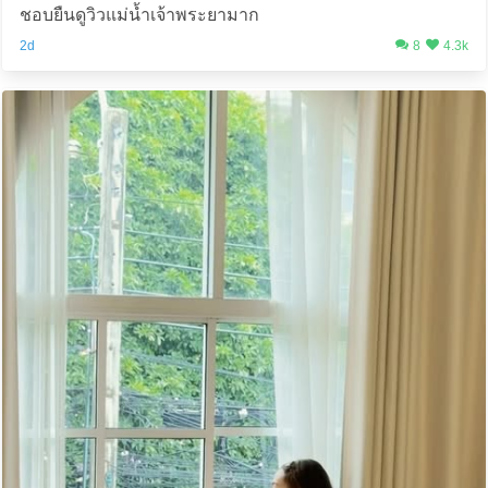
ชอบยืนดูวิวแม่น้ำเจ้าพระยามาก
2d
8
4.3k