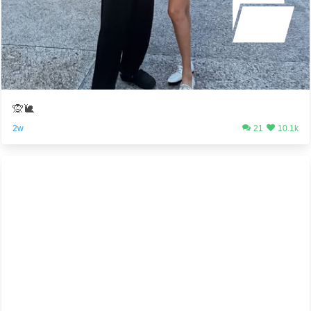
🙊🐌
2w
21
10.1k