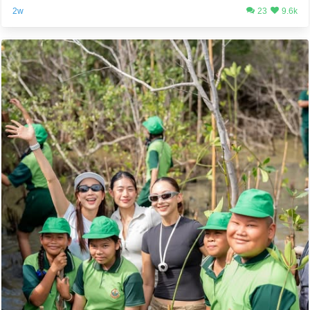
2w
23
9.6k