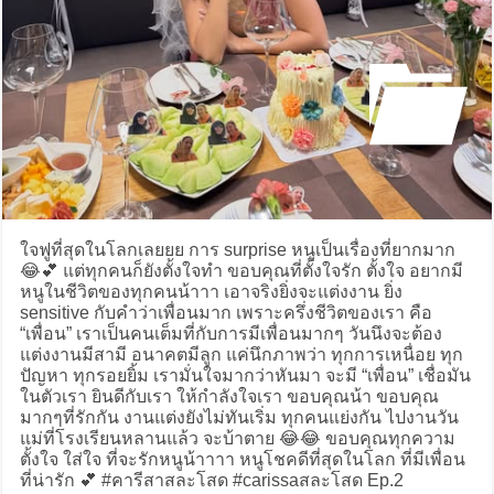
ใจฟูที่สุดในโลกเลยยย การ surprise หนูเป็นเรื่องที่ยากมาก
😂💕 แต่ทุกคนก็ยังตั้งใจทำ ขอบคุณที่ตั้งใจรัก ตั้งใจ อยากมี
หนูในชีวิตของทุกคนน้าาา เอาจริงยิ่งจะแต่งงาน ยิ่ง
sensitive กับคำว่าเพื่อนมาก เพราะครึ่งชีวิตของเรา คือ
“เพื่อน” เราเป็นคนเต็มที่กับการมีเพื่อนมากๆ วันนึงจะต้อง
แต่งงานมีสามี อนาคตมีลูก แค่นึกภาพว่า ทุกการเหนื่อย ทุก
ปัญหา ทุกรอยยิ้ม เรามั่นใจมากว่าหันมา จะมี “เพื่อน” เชื่อมัน
ในตัวเรา ยินดีกับเรา ให้กำลังใจเรา ขอบคุณน้า ขอบคุณ
มากๆที่รักกัน งานแต่งยังไม่ทันเริ่ม ทุกคนแย่งกัน ไปงานวัน
แม่ที่โรงเรียนหลานแล้ว จะบ้าตาย 😂😂 ขอบคุณทุกความ
ตั้งใจ ใส่ใจ ที่จะรักหนูน้าาาา หนูโชคดีที่สุดในโลก ที่มีเพื่อน
ที่น่ารัก 💕 #คารีสาสละโสด #carissaสละโสด Ep.2