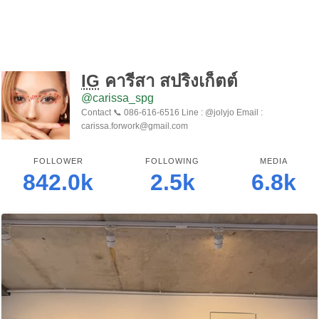
IG
คารีสา สปริงเก็ตต์
@carissa_spg
Contact 📞 086-616-6516 Line : @jolyjo Email :
carissa.forwork@gmail.com
FOLLOWER
FOLLOWING
MEDIA
842.0k
2.5k
6.8k