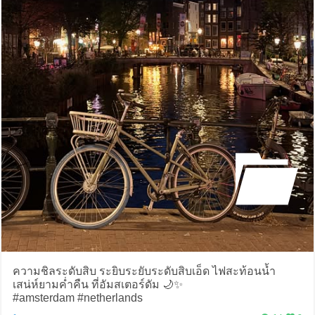
ความชิลระดับสิบ ระยิบระยับระดับสิบเอ็ด ไฟสะท้อนน้ำ
เสน่ห์ยามค่ำคืน ที่อัมสเตอร์ดัม 🌙✨
#amsterdam #netherlands