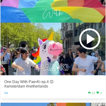
One Day With Pae•Ki ep.4 😊
#amsterdam #netherlands
2w
12
3