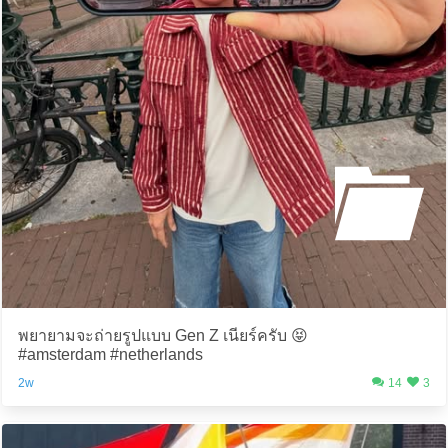
พยายามจะถ่ายรูปแบบ Gen Z เนียร์ครับ 😝
#amsterdam #netherlands
2w
14
3