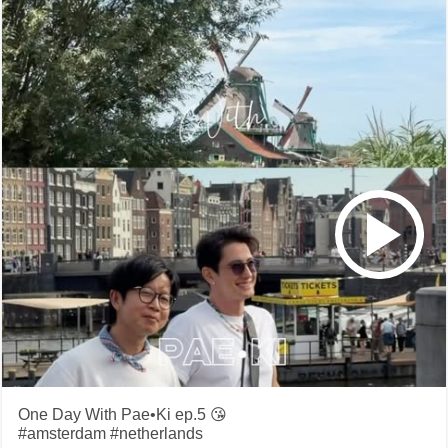
One Day With Pae•Ki ep.5 😘
#amsterdam #netherlands