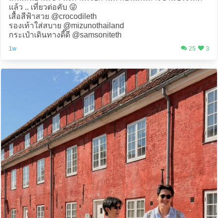
แล้ว .. เที่ยวต่อคับ 😜
เสื้อสีฟ้าสวย @crocodileth
รองเท้าใส่สบาย @mizunothailand
กระเป๋าเดินทางดี๊ดี @samsoniteth
1w
25
3