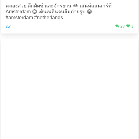
คลองสวย ตึกดัตช์ และจักรยาน 🚲 เสน่ห์แสนเกร๋ที่
Amsterdam 😊 เดินเพลินจนลืมถ่ายรูป 😂
#amsterdam #netherlands
2w
28
3