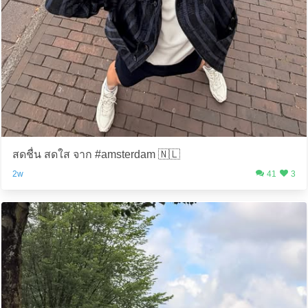
สดชื่น สดใส จาก #amsterdam 🇳🇱
2w
41
3