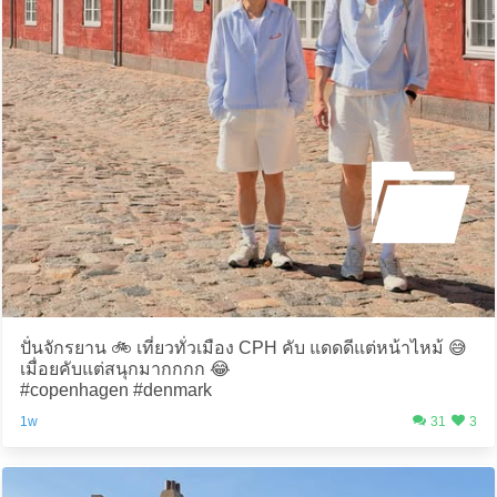
ปั่นจักรยาน 🚲 เที่ยวทั่วเมือง CPH คับ แดดดีแต่หน้าไหม้ 😅
เมื่อยคับแต่สนุกมากกกก 😂
#copenhagen #denmark
1w
31
3