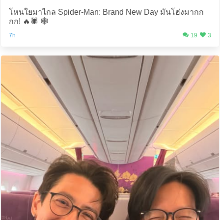
โหนใยมาไกล Spider-Man: Brand New Day มันโฮ่งมากก
กก! 🔥🕷️ 🕸️
7h
19
3