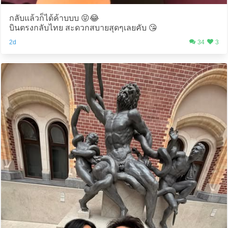
กลับแล้วก็ได้ค้าบบบ 😝😂
บินตรงกลับไทย สะดวกสบายสุดๆเลยคับ 😘
2d
34
3