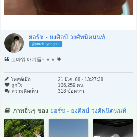
ยอร์ช - ยงศิลป์ วงศ์พนิตนนท์
@yorch_yongsin
고마워 애기들~ ㅎㅎ 💗
โพสต์เมื่อ
21 มี.ค. 68 - 13:27:38
ถูกใจ
106,259 คน
ความคิดเห็น
318 ข้อความ
ภาพอื่นๆ ของ
ยอร์ช - ยงศิลป์ วงศ์พนิตนนท์