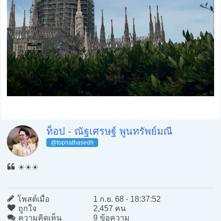
ท็อป - ณัฐเศรษฐ์ พูนทรัพย์มณี
@topnathasedh
☀️☀️☀️
โพสต์เมื่อ
1 ก.ย. 68 - 18:37:52
ถูกใจ
2,457 คน
ความคิดเห็น
9 ข้อความ