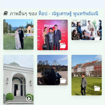
ภาพอื่นๆ ของ
ท็อป - ณัฐเศรษฐ์ พูนทรัพย์มณี