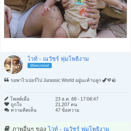
ไวท์ - ณวัชร์ พุ่มโพธิงาม
@ww.nawat
รอพาไวเปอร์ไป Jurassic World อยู่นะค้าบลูก 🦖🤎🪨
โพสต์เมื่อ
23 ธ.ค. 68 - 17:06:47
ถูกใจ
21,207 คน
ความคิดเห็น
47 ข้อความ
ภาพอื่นๆ ของ
ไวท์ - ณวัชร์ พุ่มโพธิงาม