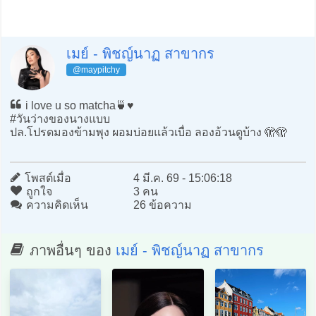
เมย์ - พิชญ์นาฏ สาขากร
@maypitchy
i love u so matcha🍵♥️
#วันว่างของนางแบบ
ปล.โปรดมองข้ามพุง ผอมบ่อยแล้วเบื่อ ลองอ้วนดูบ้าง 🫣🫣
โพสต์เมื่อ
4 มี.ค. 69 - 15:06:18
ถูกใจ
3 คน
ความคิดเห็น
26 ข้อความ
ภาพอื่นๆ ของ
เมย์ - พิชญ์นาฏ สาขากร