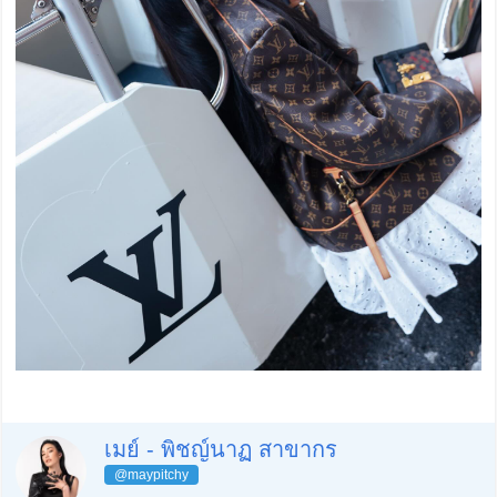
เมย์ - พิชญ์นาฏ สาขากร
@maypitchy