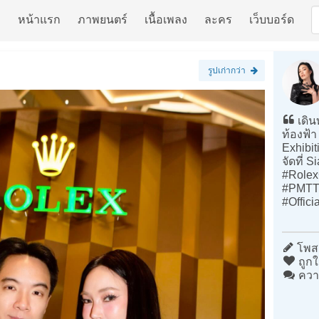
หน้าแรก
ภาพยนตร์
เนื้อเพลง
ละคร
เว็บบอร์ด
รูปเก่ากว่า
เดิน
ท้องฟ้า
Exhibit
จัดที่ S
#Role
#PMTT
#Offici
โพสต
ถูกใ
ควา