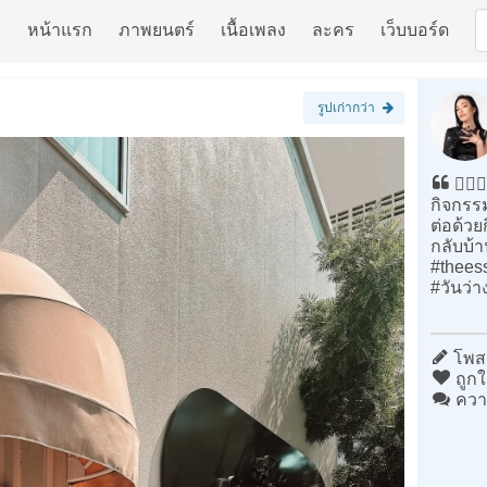
หน้าแรก
ภาพยนตร์
เนื้อเพลง
ละคร
เว็บบอร์ด
รูปเก่ากว่า
💇🏻‍
กิจกรรม
ต่อด้ว
กลับบ้า
#thees
#วันว่
โพสต
ถูกใ
ควา