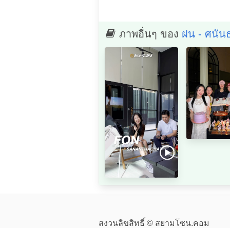
ภาพอื่นๆ ของ
ฝน - ศนัน
สงวนลิขสิทธิ์ © สยามโซน.คอม