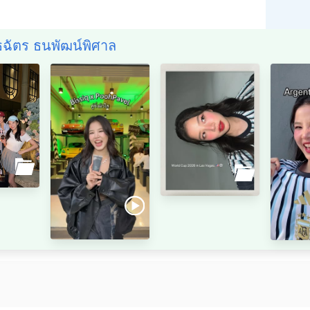
ธฉัตร ธนพัฒน์พิศาล