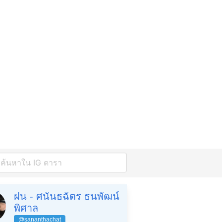
ฝน - ศนันธฉัตร ธนพัฒน์
พิศาล
@sananthachat