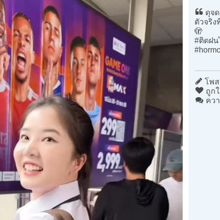
ดุจด
ตัวจริง
🫣
#ติดฝน
#hormo
โพสต
ถูกใ
ควา